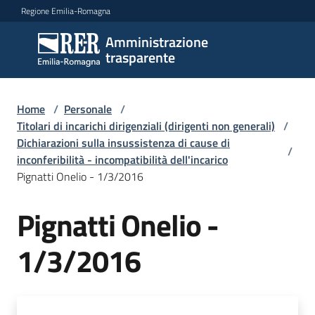
Vai al contenuto
Vai alla navigazione
Vai al footer
Regione Emilia-Romagna
Amministrazione
Amministrazione
trasparente
trasparente
Home
/
Personale
/
Sottosezioni
Titolari di incarichi dirigenziali (dirigenti non generali)
/
Dichiarazioni sulla insussistenza di cause di
/
inconferibilità - incompatibilità dell'incarico
Pignatti Onelio - 1/3/2016
Accesso
Pignatti Onelio -
1/3/2016