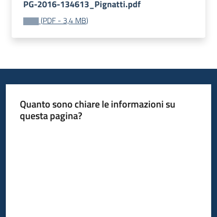
PG-2016-134613_Pignatti.pdf
(
PDF
-
3,4 MB
)
Quanto sono chiare le informazioni su
questa pagina?
Valuta da 1 a 5 stelle