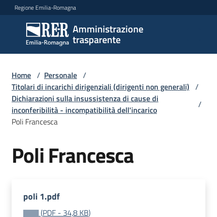
Vai al contenuto
Vai alla navigazione
Vai al footer
Regione Emilia-Romagna
Amministrazione
Amministrazione
trasparente
trasparente
Home
/
Personale
/
Sottosezioni
Titolari di incarichi dirigenziali (dirigenti non generali)
/
Dichiarazioni sulla insussistenza di cause di
/
inconferibilità - incompatibilità dell'incarico
Poli Francesca
Accesso
Poli Francesca
poli 1.pdf
(
PDF
-
34,8 KB
)