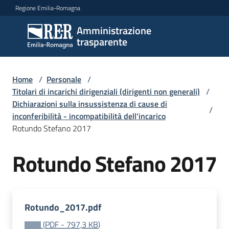
Vai al contenuto
Vai alla navigazione
Vai al footer
Regione Emilia-Romagna
Amministrazione
Amministrazione
trasparente
trasparente
Home
/
Personale
/
Sottosezioni
Titolari di incarichi dirigenziali (dirigenti non generali)
/
Dichiarazioni sulla insussistenza di cause di
/
inconferibilità - incompatibilità dell'incarico
Rotundo Stefano 2017
Accesso
Rotundo Stefano 2017
Rotundo_2017.pdf
(
PDF
-
797,3 KB
)