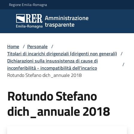
Vai al contenuto
Vai alla navigazione
Vai al footer
Regione Emilia-Romagna
Amministrazione
Amministrazione
trasparente
trasparente
Home
/
Personale
/
Sottosezioni
Titolari di incarichi dirigenziali (dirigenti non generali)
/
Dichiarazioni sulla insussistenza di cause di
/
inconferibilità - incompatibilità dell'incarico
Rotundo Stefano dich_annuale 2018
Accesso
Rotundo Stefano
dich_annuale 2018