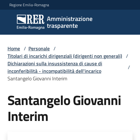
Vai al contenuto
Vai alla navigazione
Vai al footer
Regione Emilia-Romagna
Amministrazione
Amministrazione
trasparente
trasparente
Home
/
Personale
/
Sottosezioni
Titolari di incarichi dirigenziali (dirigenti non generali)
/
Dichiarazioni sulla insussistenza di cause di
/
inconferibilità - incompatibilità dell'incarico
Santangelo Giovanni Interim
Accesso
Santangelo Giovanni
Interim