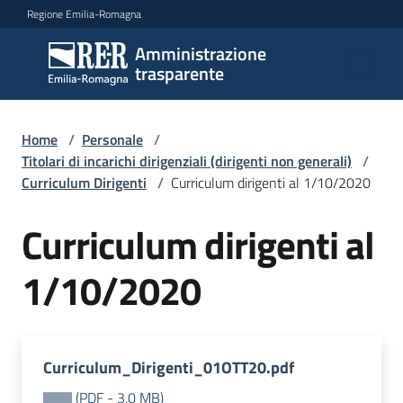
Vai al contenuto
Vai alla navigazione
Vai al footer
Regione Emilia-Romagna
Amministrazione
Amministrazione
trasparente
trasparente
Home
/
Personale
/
Sottosezioni
Titolari di incarichi dirigenziali (dirigenti non generali)
/
Curriculum Dirigenti
/
Curriculum dirigenti al 1/10/2020
Curriculum dirigenti al
Accesso
1/10/2020
Curriculum_Dirigenti_01OTT20.pdf
(
PDF
-
3,0 MB
)