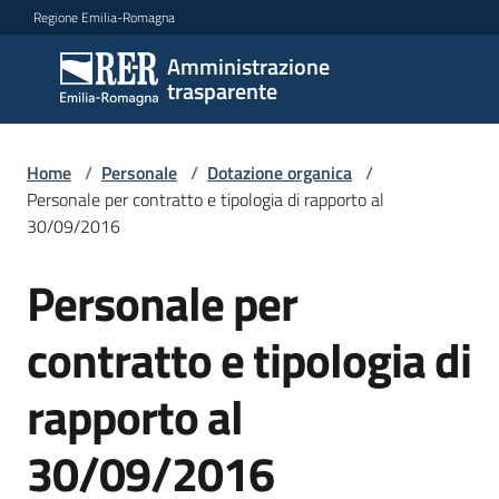
Vai al contenuto
Vai alla navigazione
Vai al footer
Regione Emilia-Romagna
Amministrazione
Amministrazione
trasparente
trasparente
Home
/
Personale
/
Dotazione organica
/
Sottosezioni
Personale per contratto e tipologia di rapporto al
30/09/2016
Personale per
Accesso
contratto e tipologia di
rapporto al
30/09/2016