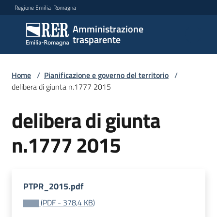
Vai al contenuto
Vai alla navigazione
Vai al footer
Regione Emilia-Romagna
Amministrazione
Amministrazione
trasparente
trasparente
Home
/
Pianificazione e governo del territorio
/
Sottosezioni
delibera di giunta n.1777 2015
delibera di giunta
Accesso
n.1777 2015
PTPR_2015.pdf
(
PDF
-
378,4 KB
)