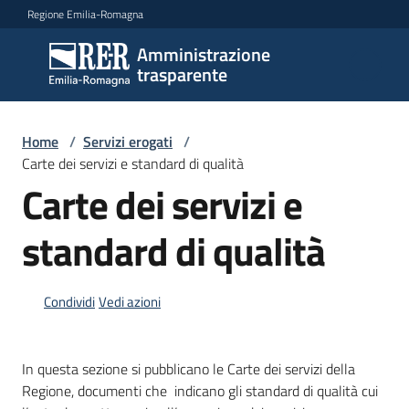
Vai al contenuto
Vai alla navigazione
Vai al footer
Regione Emilia-Romagna
Amministrazione
Amministrazione
trasparente
trasparente
Home
/
Servizi erogati
/
Sottosezioni
Carte dei servizi e standard di qualità
Carte dei servizi e
standard di qualità
Accesso
Condividi
Vedi azioni
In questa sezione si pubblicano le Carte dei servizi della
Regione, documenti che indicano gli standard di qualità cui