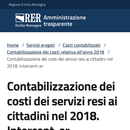
Vai al contenuto
Vai alla navigazione
Vai al footer
Regione Emilia-Romagna
Amministrazione
Amministrazione
trasparente
trasparente
Home
/
Servizi erogati
/
Costi contabilizzati
/
Sottosezioni
Contabilizzazione dei costi relativa all'anno 2018
/
Contabilizzazione dei costi dei servizi resi ai cittadini nel
2018. Intercent-er
Accesso
Contabilizzazione dei
costi dei servizi resi ai
cittadini nel 2018.