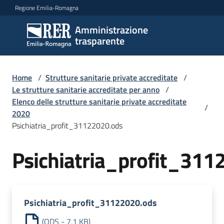
Vai al contenuto
Vai alla navigazione
Vai al footer
Regione Emilia-Romagna
Amministrazione
Amministrazione
trasparente
trasparente
Home
/
Strutture sanitarie private accreditate
/
Sottosezioni
Le strutture sanitarie accreditate per anno
/
Elenco delle strutture sanitarie private accreditate
/
2020
Psichiatria_profit_31122020.ods
Accesso
Psichiatria_profit_311
Psichiatria_profit_31122020.ods
(
ODS
-
7,1 KB
)