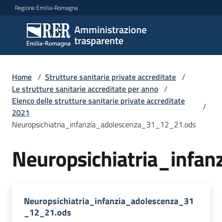
Vai al contenuto
Vai alla navigazione
Vai al footer
Regione Emilia-Romagna
Amministrazione
Amministrazione
trasparente
trasparente
Home
/
Strutture sanitarie private accreditate
/
Sottosezioni
Le strutture sanitarie accreditate per anno
/
Elenco delle strutture sanitarie private accreditate
/
2021
Neuropsichiatria_infanzia_adolescenza_31_12_21.ods
Accesso
Neuropsichiatria_infa
Neuropsichiatria_infanzia_adolescenza_31
_12_21.ods