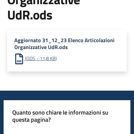
UdR.ods
Aggiornato 31_12_23 Elenco Articolazioni
Organizzative UdR.ods
(
ODS
-
11,8 KB
)
Quanto sono chiare le informazioni su
questa pagina?
Valuta da 1 a 5 stelle