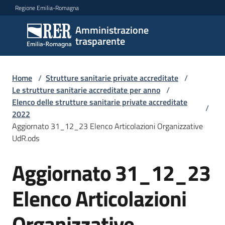
Vai al contenuto
Vai alla navigazione
Vai al footer
Regione Emilia-Romagna
Amministrazione
Amministrazione
trasparente
trasparente
Home
/
Strutture sanitarie private accreditate
/
Sottosezioni
Le strutture sanitarie accreditate per anno
/
Elenco delle strutture sanitarie private accreditate
/
2022
Aggiornato 31_12_23 Elenco Articolazioni Organizzative
Accesso
UdR.ods
Aggiornato 31_12_23
Elenco Articolazioni
Organizzative