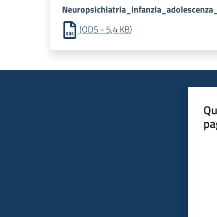
Neuropsichiatria_infanzia_adolescenza
(
ODS
-
5,4 KB
)
Qu
pa
Valut