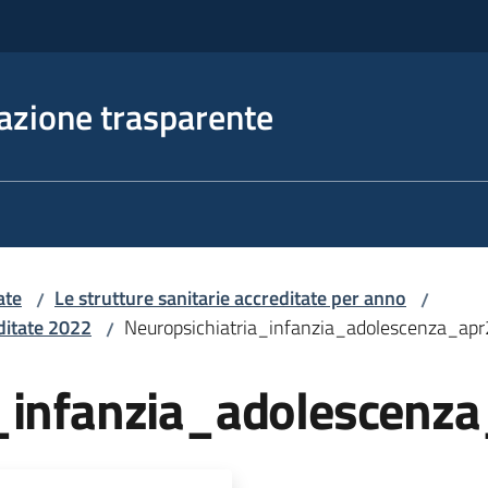
azione trasparente
ate
Le strutture sanitarie accreditate per anno
/
/
editate 2022
Neuropsichiatria_infanzia_adolescenza_ap
/
a_infanzia_adolescenz