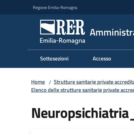
Vai al contenuto
Vai alla navigazione
Vai al footer
Regione Emilia-Romagna
Amministr
Sottosezioni
Accesso
Home
Strutture sanitarie private accredit
/
Elenco delle strutture sanitarie private accr
Neuropsichiatri