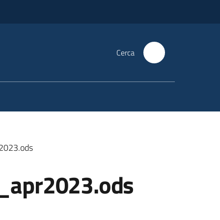
Cerca
r2023.ods
a_apr2023.ods