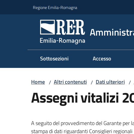
Vai al contenuto
Vai alla navigazione
Vai al footer
Regione Emilia-Romagna
Amministr
Sottosezioni
Accesso
Home
Altri contenuti
Dati ulteriori
/
/
/
Assegni vitalizi 
A seguito del provvedimento del Garante per la
stampa di dati riguardanti Consiglieri regionali e