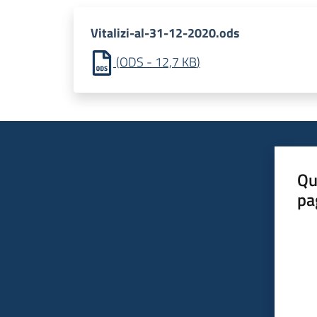
Vitalizi-al-31-12-2020.ods
(
ODS
-
12,7 KB
)
Qu
pa
Valut