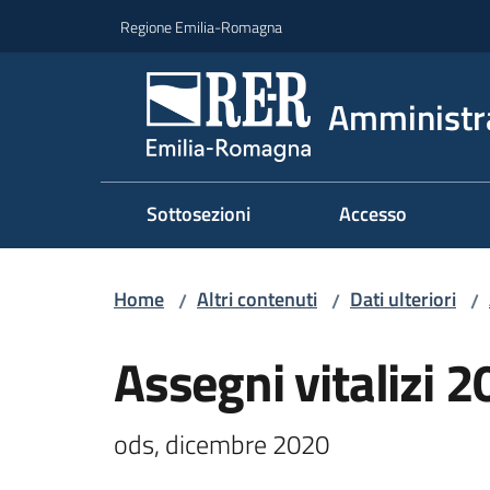
Vai al contenuto
Vai alla navigazione
Vai al footer
Regione Emilia-Romagna
Amministr
Sottosezioni
Accesso
Home
Altri contenuti
Dati ulteriori
/
/
/
Assegni vitalizi 
ods, dicembre 2020