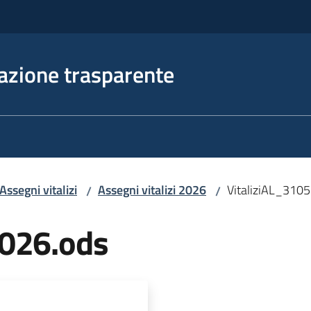
azione trasparente
Assegni vitalizi
Assegni vitalizi 2026
VitaliziAL_310
/
/
2026.ods