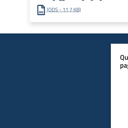
(
ODS
-
11,7 KB
)
Qu
pa
Valut