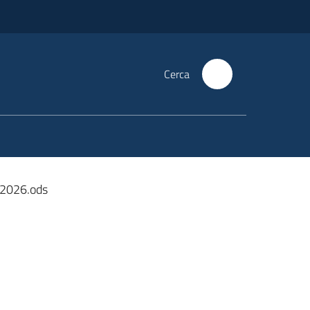
Cerca
52026.ods