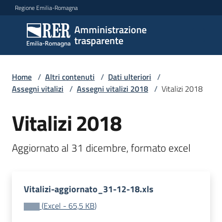
Vai al contenuto
Vai alla navigazione
Vai al footer
Regione Emilia-Romagna
Amministrazione
Amministrazione
trasparente
trasparente
Home
/
Altri contenuti
/
Dati ulteriori
/
Sottosezioni
Assegni vitalizi
/
Assegni vitalizi 2018
/
Vitalizi 2018
Vitalizi 2018
Accesso
Aggiornato al 31 dicembre, formato excel
Vitalizi-aggiornato_31-12-18.xls
(
Excel
-
65,5 KB
)