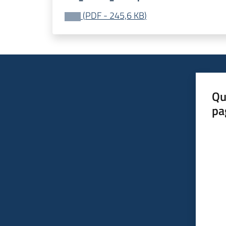
(
PDF
-
245,6 KB
)
Qu
pa
Valut