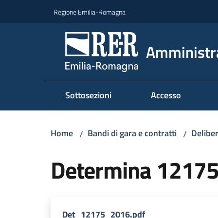
Vai al contenuto
Vai alla navigazione
Vai al footer
Regione Emilia-Romagna
Amministr
Sottosezioni
Accesso
Home
Bandi di gara e contratti
Deliber
/
/
Determina 1217
Det_12175_2016.pdf