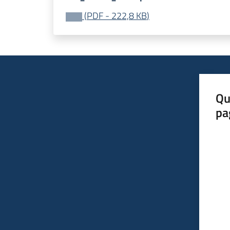
(
PDF
-
222,8 KB
)
Qu
pa
Valut