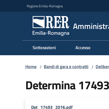
Vai al contenuto
Vai alla navigazione
Vai al footer
Regione Emilia-Romagna
Amministr
Sottosezioni
Accesso
Home
Bandi di gara e contratti
Deliber
/
/
Determina 1749
Det_17493_2016.pdf