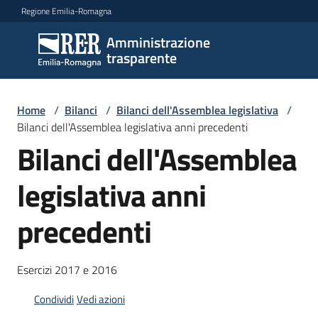
Vai al contenuto
Vai alla navigazione
Vai al footer
Regione Emilia-Romagna
Amministrazione
Amministrazione
trasparente
trasparente
Home
/
Bilanci
/
Bilanci dell'Assemblea legislativa
/
Sottosezioni
Bilanci dell'Assemblea legislativa anni precedenti
Bilanci dell'Assemblea
legislativa anni
Accesso
precedenti
Esercizi 2017 e 2016
Condividi
Vedi azioni