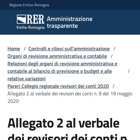
Vai al contenuto
Vai alla navigazione
Vai al footer
Regione Emilia-Romagna
Amministrazione
Amministrazione
trasparente
trasparente
Home
/
Controlli e rilievi sull'amministrazione
/
Sottosezioni
Organi di revisione amministrativa e contabile
/
Relazioni degli organi di revisione amministrativa e
contabile al bilancio di previsione o budget e alle
/
relative variazioni
Accesso
Pareri Collegio regionale revisori dei conti 2020
/
Allegato 2 al verbale dei revisori dei conti n. 9 del 19 maggio
2020
Allegato 2 al verbale
dei revisori dei conti n.