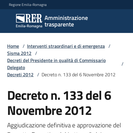
Vai al contenuto
Vai alla navigazione
Vai al footer
Regione Emilia-Romagna
Amministrazione
Amministrazione
trasparente
trasparente
Home
/
Interventi straordinari e di emergenza
/
Sottosezioni
Sisma 2012
/
Decreti del Presidente in qualità di Commissario
/
Delegato
Decreti 2012
/
Decreto n. 133 del 6 Novembre 2012
Accesso
Decreto n. 133 del 6
Novembre 2012
Aggiudicazione definitiva e approvazione del 