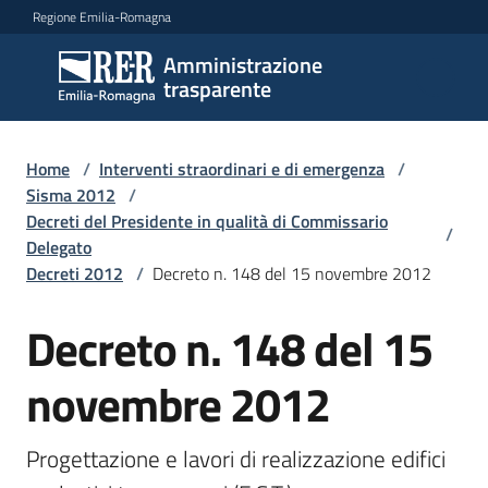
Vai al contenuto
Vai alla navigazione
Vai al footer
Regione Emilia-Romagna
Amministrazione
Amministrazione
trasparente
trasparente
Home
/
Interventi straordinari e di emergenza
/
Sottosezioni
Sisma 2012
/
Decreti del Presidente in qualità di Commissario
/
Delegato
Decreti 2012
/
Decreto n. 148 del 15 novembre 2012
Accesso
Decreto n. 148 del 15
novembre 2012
Progettazione e lavori di realizzazione edifici 