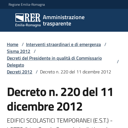
Vai al contenuto
Vai alla navigazione
Vai al footer
Regione Emilia-Romagna
Amministrazione
Amministrazione
trasparente
trasparente
Home
/
Interventi straordinari e di emergenza
/
Sottosezioni
Sisma 2012
/
Decreti del Presidente in qualità di Commissario
/
Delegato
Decreti 2012
/
Decreto n. 220 del 11 dicembre 2012
Accesso
Decreto n. 220 del 11
dicembre 2012
EDIFICI SCOLASTICI TEMPORANEI (E.S.T.) - 