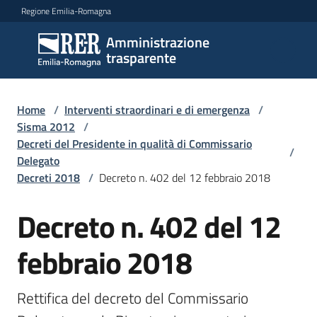
Vai al contenuto
Vai alla navigazione
Vai al footer
Regione Emilia-Romagna
Amministrazione
Amministrazione
trasparente
trasparente
Home
/
Interventi straordinari e di emergenza
/
Sottosezioni
Sisma 2012
/
Decreti del Presidente in qualità di Commissario
/
Delegato
Decreti 2018
/
Decreto n. 402 del 12 febbraio 2018
Accesso
Decreto n. 402 del 12
febbraio 2018
Rettifica del decreto del Commissario 