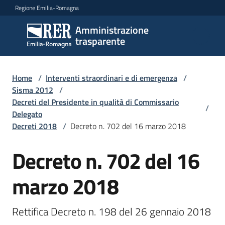
Vai al contenuto
Vai alla navigazione
Vai al footer
Regione Emilia-Romagna
Amministrazione
Amministrazione
trasparente
trasparente
Home
/
Interventi straordinari e di emergenza
/
Sottosezioni
Sisma 2012
/
Decreti del Presidente in qualità di Commissario
/
Delegato
Decreti 2018
/
Decreto n. 702 del 16 marzo 2018
Accesso
Decreto n. 702 del 16
marzo 2018
Rettifica Decreto n. 198 del 26 gennaio 2018