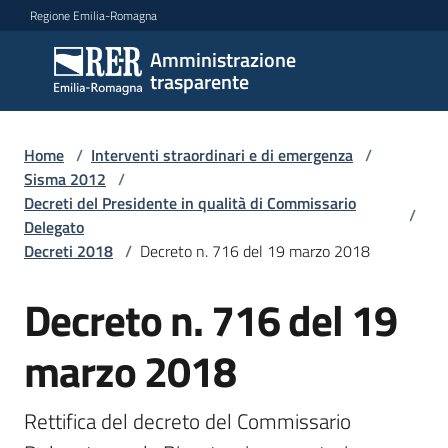
Vai al contenuto
Vai alla navigazione
Vai al footer
Regione Emilia-Romagna
Amministrazione
Amministrazione
trasparente
trasparente
Home
/
Interventi straordinari e di emergenza
/
Sottosezioni
Sisma 2012
/
Decreti del Presidente in qualità di Commissario
/
Delegato
Decreti 2018
/
Decreto n. 716 del 19 marzo 2018
Accesso
Decreto n. 716 del 19
marzo 2018
Rettifica del decreto del Commissario 