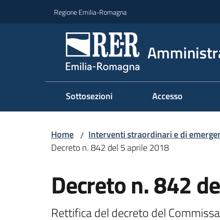
Vai al contenuto
Vai alla navigazione
Vai al footer
Regione Emilia-Romagna
Amministr
Sottosezioni
Accesso
Home
Interventi straordinari e di emerge
/
Decreto n. 842 del 5 aprile 2018
Decreto n. 842 de
Rettifica del decreto del Commiss