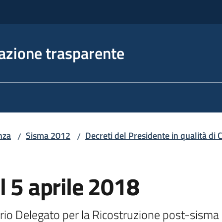
azione trasparente
nza
Sisma 2012
Decreti del Presidente in qualità d
/
/
l 5 aprile 2018
ario Delegato per la Ricostruzione post-sism