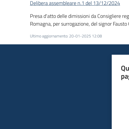
Delibera assembleare n.1 del 13/12/2024
Presa d'atto delle dimissioni da Consigliere re
Romagna, per surrogazione, del signor Fausto 
Ultimo aggiornamento
:
20-01-2025 12:08
Qu
pa
Valut