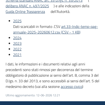
Schema standard ANAC art. 33 D.lgs. n. 33/2013
(
delibera ANAC n. 497/2025
) e alle indicazioni della
Guida Online Trasparenza
dell’Autorità.
2025
Dati scaricabili in formato .CSV
art.33-Indic-temp-pag-
annuale-2025-20260612.csv
(
CSV
-
1 KB
)
2024
2023
2022
2021
I dati, le informazioni e i documenti relativi agli anni
precedenti sono stati rimossi per decorrenza del termine
obbligatorio di pubblicazione ai sensi dell’art. 8, comma 3 del
D.lgs. n. 33 del 2013, e sono accessibili ai sensi dell’art. 5 del
medesimo decreto (vai alla sezione
accesso civico
)
Ultimo aggiornamento
:
12-06-2026 12:21