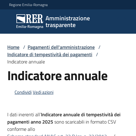
Vai al contenuto
Vai alla navigazione
Vai al footer
Regione Emilia-Romagna
Amministrazione
Amministrazione
trasparente
trasparente
Home
/
Pagamenti dell'amministrazione
/
Sottosezioni
Indicatore di tempestività dei pagamenti
/
Indicatore annuale
Indicatore annuale
Accesso
Condividi
Vedi azioni
I dati inerenti all’
Indicatore annuale di tempestività dei
pagamenti anno 2025
sono scaricabili in formato CSV
conforme allo