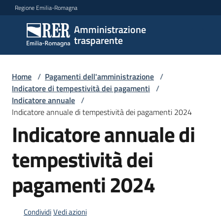
Vai al contenuto
Vai alla navigazione
Vai al footer
Regione Emilia-Romagna
Amministrazione
Amministrazione
trasparente
trasparente
Home
/
Pagamenti dell'amministrazione
/
Sottosezioni
Indicatore di tempestività dei pagamenti
/
Indicatore annuale
/
Indicatore annuale di tempestività dei pagamenti 2024
Indicatore annuale di
Accesso
tempestività dei
pagamenti 2024
Condividi
Vedi azioni