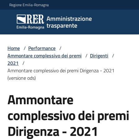
Vai al contenuto
Vai alla navigazione
Vai al footer
Regione Emilia-Romagna
Amministrazione
Amministrazione
trasparente
trasparente
Home
/
Performance
/
Sottosezioni
Ammontare complessivo dei premi
/
Dirigenti
/
2021
/
Ammontare complessivo dei premi Dirigenza - 2021
(versione ods)
Accesso
Ammontare
complessivo dei premi
Dirigenza - 2021