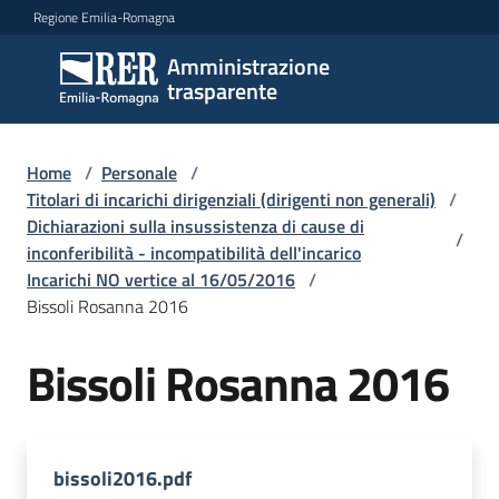
Vai al contenuto
Vai alla navigazione
Vai al footer
Regione Emilia-Romagna
Amministrazione
Amministrazione
trasparente
trasparente
Home
/
Personale
/
Sottosezioni
Titolari di incarichi dirigenziali (dirigenti non generali)
/
Dichiarazioni sulla insussistenza di cause di
/
inconferibilità - incompatibilità dell'incarico
Incarichi NO vertice al 16/05/2016
/
Accesso
Bissoli Rosanna 2016
Bissoli Rosanna 2016
bissoli2016.pdf