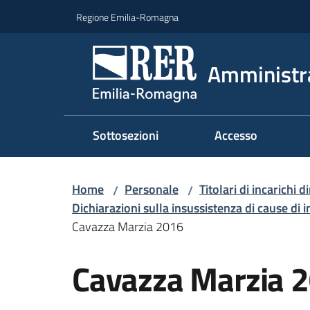
Vai al contenuto
Vai alla navigazione
Vai al footer
Regione Emilia-Romagna
Amministr
Sottosezioni
Accesso
Home
Personale
Titolari di incarichi d
/
/
Dichiarazioni sulla insussistenza di cause di i
Cavazza Marzia 2016
Cavazza Marzia 