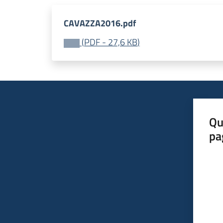
CAVAZZA2016.pdf
(
PDF
-
27,6 KB
)
Qu
pa
Valut