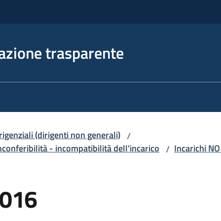
azione trasparente
irigenziali (dirigenti non generali)
/
nconferibilità - incompatibilità dell'incarico
Incarichi NO
/
2016