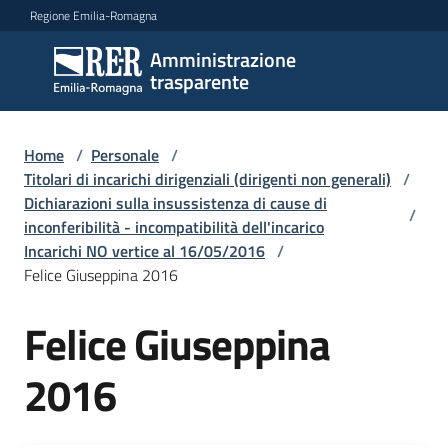
Vai al contenuto
Vai alla navigazione
Vai al footer
Regione Emilia-Romagna
Amministrazione
Amministrazione
trasparente
trasparente
Home
/
Personale
/
Sottosezioni
Titolari di incarichi dirigenziali (dirigenti non generali)
/
Dichiarazioni sulla insussistenza di cause di
/
inconferibilità - incompatibilità dell'incarico
Incarichi NO vertice al 16/05/2016
/
Accesso
Felice Giuseppina 2016
Felice Giuseppina
2016