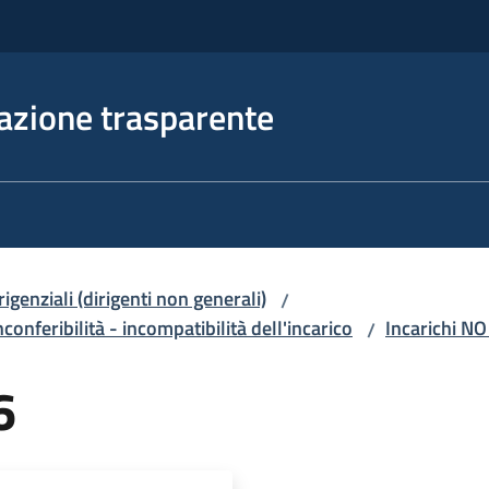
azione trasparente
irigenziali (dirigenti non generali)
/
nconferibilità - incompatibilità dell'incarico
Incarichi NO
/
6