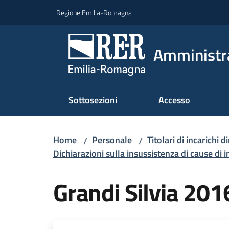
Vai al contenuto
Vai alla navigazione
Vai al footer
Regione Emilia-Romagna
Amministr
Sottosezioni
Accesso
Home
Personale
Titolari di incarichi d
/
/
Dichiarazioni sulla insussistenza di cause di i
Grandi Silvia 201