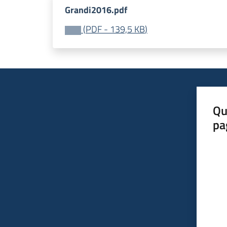
Grandi2016.pdf
(
PDF
-
139,5 KB
)
Qu
pa
Valut