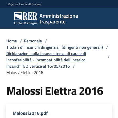
Vai al contenuto
Vai alla navigazione
Vai al footer
Regione Emilia-Romagna
Amministrazione
Amministrazione
trasparente
trasparente
Home
/
Personale
/
Sottosezioni
Titolari di incarichi dirigenziali (dirigenti non generali)
/
Dichiarazioni sulla insussistenza di cause di
/
inconferibilità - incompatibilità dell'incarico
Incarichi NO vertice al 16/05/2016
/
Accesso
Malossi Elettra 2016
Malossi Elettra 2016
Malossi2016.pdf