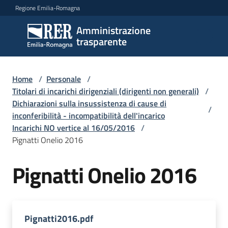
Vai al contenuto
Vai alla navigazione
Vai al footer
Regione Emilia-Romagna
Amministrazione
Amministrazione
trasparente
trasparente
Home
/
Personale
/
Sottosezioni
Titolari di incarichi dirigenziali (dirigenti non generali)
/
Dichiarazioni sulla insussistenza di cause di
/
inconferibilità - incompatibilità dell'incarico
Incarichi NO vertice al 16/05/2016
/
Accesso
Pignatti Onelio 2016
Pignatti Onelio 2016
Pignatti2016.pdf