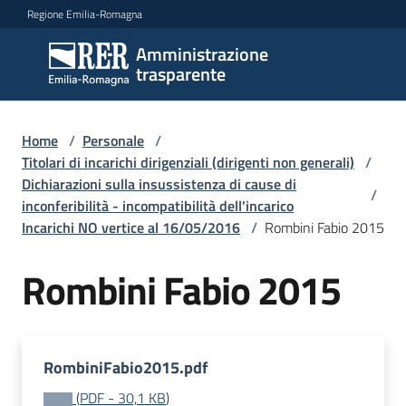
Vai al contenuto
Vai alla navigazione
Vai al footer
Regione Emilia-Romagna
Amministrazione
Amministrazione
trasparente
trasparente
Home
/
Personale
/
Sottosezioni
Titolari di incarichi dirigenziali (dirigenti non generali)
/
Dichiarazioni sulla insussistenza di cause di
/
inconferibilità - incompatibilità dell'incarico
Incarichi NO vertice al 16/05/2016
/
Rombini Fabio 2015
Accesso
Rombini Fabio 2015
RombiniFabio2015.pdf
(
PDF
-
30,1 KB
)