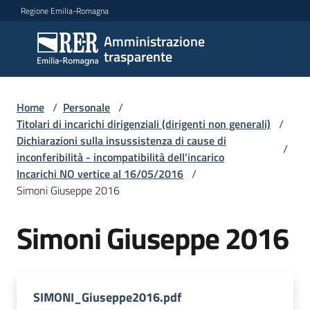
Vai al contenuto
Vai alla navigazione
Vai al footer
Regione Emilia-Romagna
Amministrazione
Amministrazione
trasparente
trasparente
Home
/
Personale
/
Sottosezioni
Titolari di incarichi dirigenziali (dirigenti non generali)
/
Dichiarazioni sulla insussistenza di cause di
/
inconferibilità - incompatibilità dell'incarico
Incarichi NO vertice al 16/05/2016
/
Accesso
Simoni Giuseppe 2016
Simoni Giuseppe 2016
SIMONI_Giuseppe2016.pdf