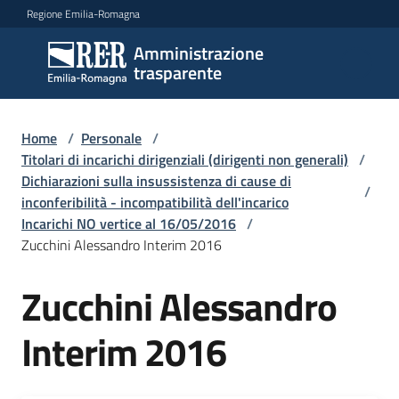
Vai al contenuto
Vai alla navigazione
Vai al footer
Regione Emilia-Romagna
Amministrazione
Amministrazione
trasparente
trasparente
Home
/
Personale
/
Sottosezioni
Titolari di incarichi dirigenziali (dirigenti non generali)
/
Dichiarazioni sulla insussistenza di cause di
/
inconferibilità - incompatibilità dell'incarico
Incarichi NO vertice al 16/05/2016
/
Accesso
Zucchini Alessandro Interim 2016
Zucchini Alessandro
Interim 2016