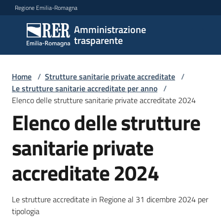
Vai al contenuto
Vai alla navigazione
Vai al footer
Regione Emilia-Romagna
Amministrazione
Amministrazione
trasparente
trasparente
Home
/
Strutture sanitarie private accreditate
/
Sottosezioni
Le strutture sanitarie accreditate per anno
/
Elenco delle strutture sanitarie private accreditate 2024
Elenco delle strutture
Accesso
sanitarie private
accreditate 2024
Le strutture accreditate in Regione al 31 dicembre 2024 per
tipologia