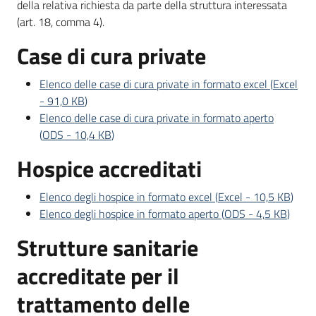
della relativa richiesta da parte della struttura interessata
(art. 18, comma 4).
Case di cura private
Elenco delle case di cura private in formato excel
(
Excel
-
91,0 KB
)
Elenco delle case di cura private in formato aperto
(
ODS
-
10,4 KB
)
Hospice accreditati
Elenco degli hospice in formato excel
(
Excel
-
10,5 KB
)
Elenco degli hospice in formato aperto
(
ODS
-
4,5 KB
)
Strutture sanitarie
accreditate per il
trattamento delle