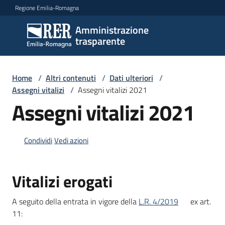
Vai al contenuto
Vai alla navigazione
Vai al footer
Regione Emilia-Romagna
Amministrazione
Amministrazione
trasparente
trasparente
Home
/
Altri contenuti
/
Dati ulteriori
/
Sottosezioni
Assegni vitalizi
/
Assegni vitalizi 2021
Assegni vitalizi 2021
Accesso
Condividi
Vedi azioni
Vitalizi erogati
A seguito della entrata in vigore della
L.R. 4/2019
ex art.
11: