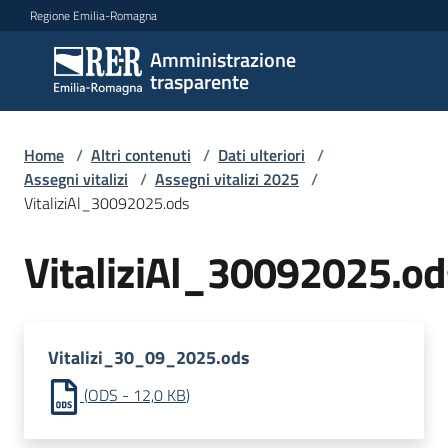
Vai al contenuto
Vai alla navigazione
Vai al footer
Regione Emilia-Romagna
Amministrazione
Amministrazione
trasparente
trasparente
Home
/
Altri contenuti
/
Dati ulteriori
/
Sottosezioni
Assegni vitalizi
/
Assegni vitalizi 2025
/
VitaliziAl_30092025.ods
VitaliziAl_30092025.od
Accesso
Vitalizi_30_09_2025.ods
(
ODS
-
12,0 KB
)