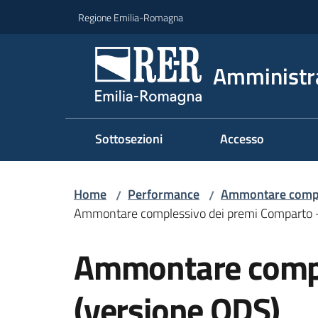
Vai al contenuto
Vai alla navigazione
Vai al footer
Regione Emilia-Romagna
Amministr
Sottosezioni
Accesso
Home
Performance
Ammontare compl
/
/
Ammontare complessivo dei premi Comparto 
Ammontare compl
(versione ODS)