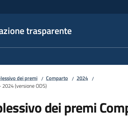
azione trasparente
essivo dei premi
Comparto
2024
/
/
/
- 2024 (versione ODS)
essivo dei premi Comp