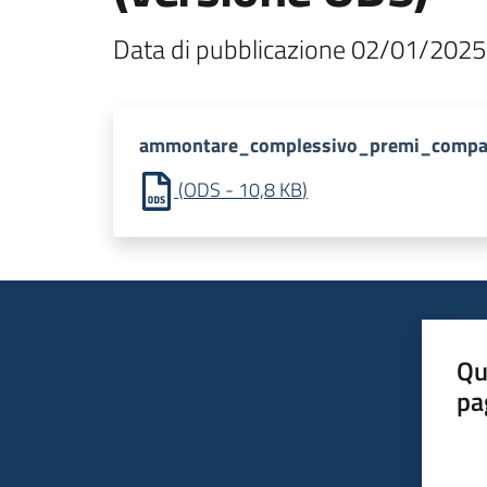
Data di pubblicazione 02/01/202
ammontare_complessivo_premi_compa
(
ODS
-
10,8 KB
)
Qu
pa
Valut