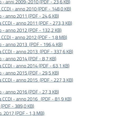
ivo - anni 2009-2010
(
PDF
-
23,6 KB
)
ra CCDI - anno 2010
(
PDF
-
148,0 KB
)
vo - anno 2011
(
PDF
-
24,6 KB
)
ria CCDI - anno 2011
(
PDF
-
273,3 KB
)
vo - anno 2012
(
PDF
-
132,2 KB
)
ra CCDI - anno 2012
(
PDF
-
1,8 MB
)
ivo - anno 2013
(
PDF
-
196,4 KB
)
ria CCDI - anno 2013
(
PDF
-
337,6 KB
)
vo - anno 2014
(
PDF
-
8,7 KB
)
ria CCDI - anno 2014
(
PDF
-
63,1 KB
)
vo - anno 2015
(
PDF
-
29,5 KB
)
ria CCDI - anno 2015
(
PDF
-
227,3 KB
)
vo - anno 2016
(
PDF
-
27,3 KB
)
aria CCDI - anno 2016
(
PDF
-
81,9 KB
)
(
PDF
-
389,0 KB
)
vo. 2017
(
PDF
-
1,3 MB
)