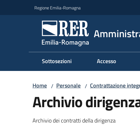
Vai al contenuto
Vai alla navigazione
Vai al footer
Regione Emilia-Romagna
Amministr
Sottosezioni
Accesso
Home
Personale
Contrattazione integ
/
/
Archivio dirigenz
Archivio dei contratti della dirigenza