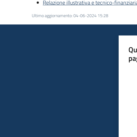
Relazione illustrativa e tecnico-finanzia
Ultimo aggiornamento
:
04-06-2024 15:28
Qu
pa
Valut