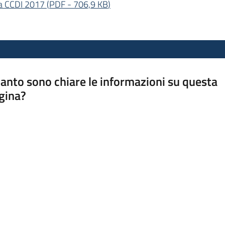
ria CCDI 2017
(
PDF
-
706,9 KB
)
anto sono chiare le informazioni su questa
gina?
a da 1 a 5 stelle